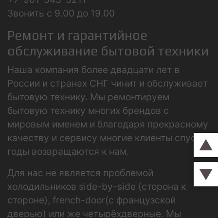
Звонить с 9.00 до 19.00
Ремонт и гарантийное
обслуживание бытовой техники
Наша компания более двадцати лет в
России и странах СНГ чинит и обслуживает
бытовую технику. Мы ремонтируем
бытовую технику многих брендов с
мировым именем и благодаря прекрасному
качеству и сервису многие клиенты спустя
▲
годы возвращаются к нам.
▼
Для нас не является проблемой
холодильников side-by-side (сторона к
стороне), french-door(с французской
дверью) или же четырёхдверные. Мы