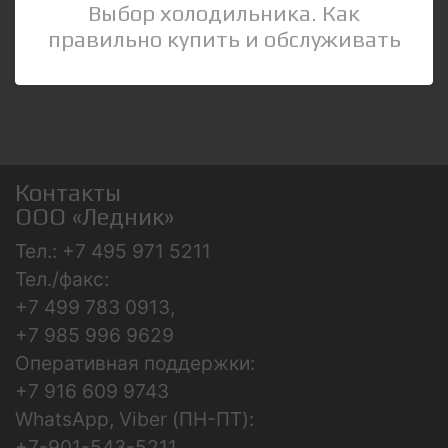
Выбор холодильника. Как
правильно купить и обслуживать
Контакты
ООО «Ледник»
Тел.: +7 495 971 5211
Тел./факс:
+7 499 783 0913,
+7 985 996 9629
Оперативная поддержки:
+7 916 609 9743
WhatsApp, Viber (ПН-ПТ):
+7-901-543-5211