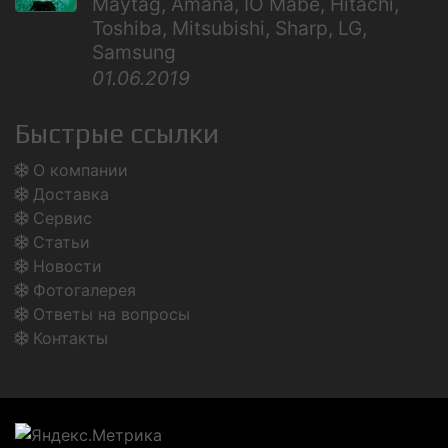
Maytag, Amana, IO Mabe, Hitachi,
Toshiba, Mitsubishi, Sharp, LG,
Samsung
01.06.2019
Быстрые ссылки
О компании
Доставка
Сервис
Статьи
Новости
Фотогалерея
Ответы на вопросы
Контакты