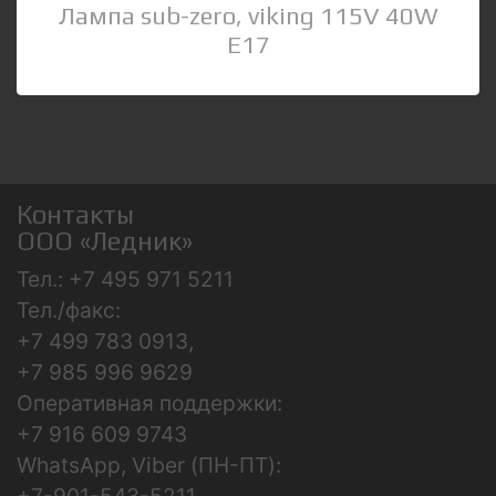
Лампа sub-zero, viking 115V 40W
E17
Контакты
ООО «Ледник»
Тел.: +7 495 971 5211
Тел./факс:
+7 499 783 0913,
+7 985 996 9629
Оперативная поддержки:
+7 916 609 9743
WhatsApp, Viber (ПН-ПТ):
+7-901-543-5211