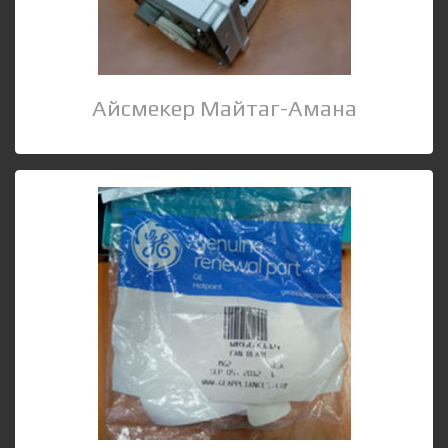
Айсмекер Майтаг-Амана