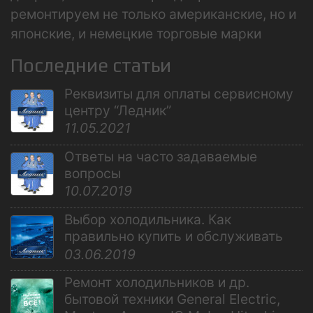
ремонтируем не только американские, но и
японские, и немецкие торговые марки
Последние статьи
Реквизиты для оплаты сервисному
центру “Ледник”
11.05.2021
Ответы на часто задаваемые
вопросы
10.07.2019
Выбор холодильника. Как
правильно купить и обслуживать
03.06.2019
Ремонт холодильников и др.
бытовой техники General Electric,