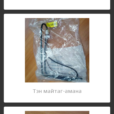
Тэн майтаг-амана