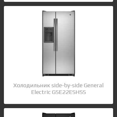
Холодильник side-by-side General
Electric GSE22ESHSS