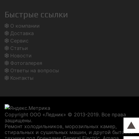
Быстрые ссылки
О компании
Доставка
Сервис
Статьи
Новости
Фотогалерея
Ответы на вопросы
Контакты
Copyright ООО «Ледник» © 2013-2019. Все права
защищены.
▲
Ремонт холодильников, морозильных камер,
стиральных и сушильных машин, и другой бытовой
техники под брендами General Electric, Amana,