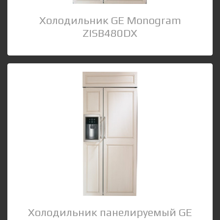
Холодильник GE Monogram
ZISB480DX
Холодильник панелируемый GE