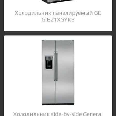
Холодильник панелируемый GE
GIE21XGYKB
Холодильник side-by-side General