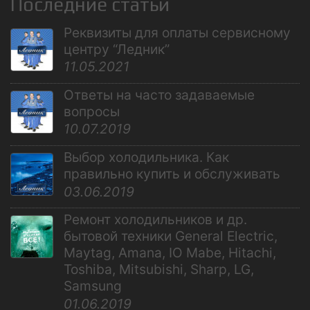
Последние статьи
Реквизиты для оплаты сервисному
центру “Ледник”
11.05.2021
Ответы на часто задаваемые
вопросы
10.07.2019
Выбор холодильника. Как
правильно купить и обслуживать
03.06.2019
Ремонт холодильников и др.
бытовой техники General Electric,
Maytag, Amana, IO Mabe, Hitachi,
Toshiba, Mitsubishi, Sharp, LG,
Samsung
01.06.2019