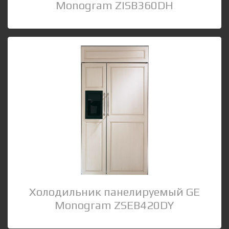
Monogram ZISB360DH
Холодильник панелируемый GE
Monogram ZSEB420DY