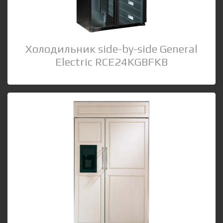
Холодильник side-by-side General
Electric RCE24KGBFKB