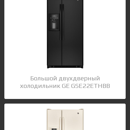
Большой двухдверный
холодильник GE GSE22ETHBB