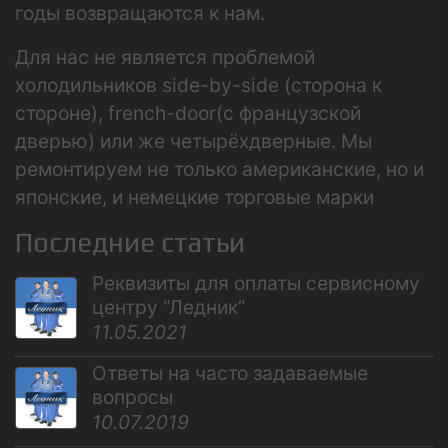
годы возвращаются к нам.
Для нас не является проблемой
холодильников side-by-side (сторона к
стороне), french-door(с французской
дверью) или же четырёхдверные. Мы
ремонтируем не только американские, но и
японские, и немецкие торговые марки
Последние статьи
Реквизиты для оплаты сервисному
центру “Ледник”
11.05.2021
Ответы на часто задаваемые
вопросы
10.07.2019