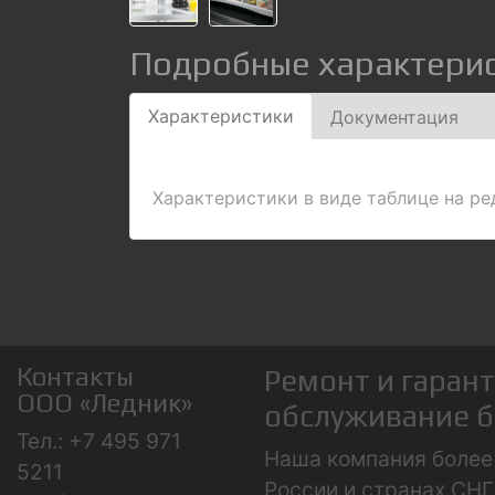
Подробные характерис
Характеристики
Документация
Характеристики в виде таблице на р
Контакты
Ремонт и гаран
ООО «Ледник»
обслуживание б
Тел.: +7 495 971
Наша компания более 
5211
России и странах СНГ