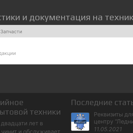
тики и документация на техни
Запчасти
едакции
тийное
Последние стат
ытовой техники
Реквизиты дл
центру “Ледн
двадцати лет в
11.05.2021
 чинит и обслуживает