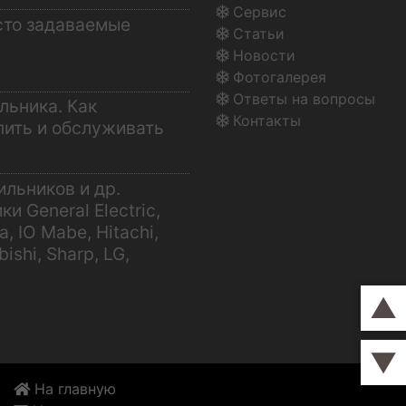
Сервис
сто задаваемые
Статьи
Новости
Фотогалерея
Ответы на вопросы
льника. Как
Контакты
пить и обслуживать
ильников и др.
и General Electric,
, IO Mabe, Hitachi,
bishi, Sharp, LG,
▲
▼
На главную