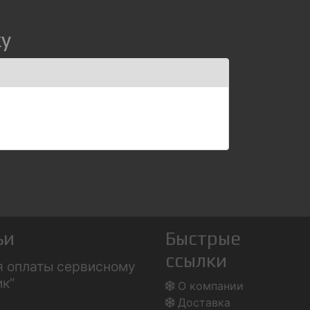
ку
ьи
Быстрые
ссылки
я оплаты сервисному
ик”
О компании
Доставка