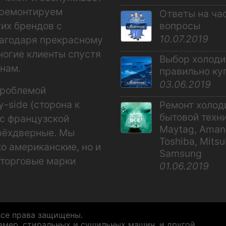
 ремонтируем
Ответы на ча
их брендов с
вопросы
10.07.2019
агодаря прекрасному
ногие клиенты спустя
Выбор холоди
нам.
правильно ку
03.06.2019
проблемой
-side (сторона к
Ремонт холод
бытовой техник
(с французской
Maytag, Amana
рёхдверные. Мы
Toshiba, Mitsu
о американские, но и
Samsung
 торговые марки
01.06.2019
Все права защищены.
амер, стиральных и сушильных машин, и другой