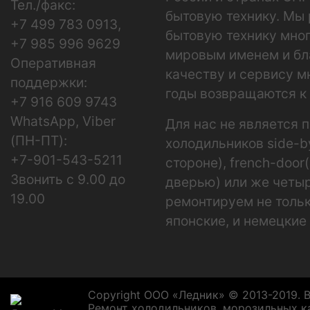
Тел./факс:
бытовую технику. Мы
+7 499 783 0913,
бытовую технику мног
+7 985 996 9629
мировым именем и бл
Оперативная
качеству и сервису м
поддержки:
годы возвращаются к 
+7 916 609 9743
WhatsApp, Viber
Для нас не является 
(ПН-ПТ):
холодильников side-by
+7-901-543-5211
стороне), french-door
Звонить с 9.00 до
дверью) или же четы
19.00
ремонтируем не тольк
японские, и немецкие
Copyright ООО «Ледник» © 2013-2019. 
Ремонт холодильников, морозильных к