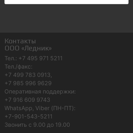
Контакты
ООО «Ледник»
Тел.: +7 495 971 5211
Тел./факс:
+7 499 783 0913,
+7 985 996 9629
Оперативная поддержки:
+7 916 609 9743
WhatsApp, Viber (ПН-ПТ):
+7-901-543-5211
Звонить с 9.00 до 19.00