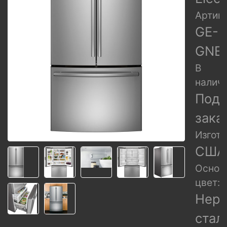
Артику
GE-
GNE
В
наличи
Под
зака
Изгото
США
Основ
цвет:
Нер
стал