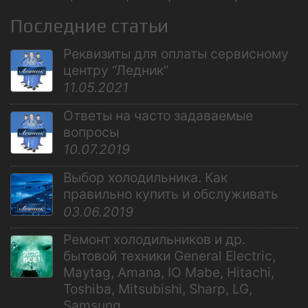
Последние статьи
Реквизиты для оплаты сервисному
центру “Ледник”
11.05.2021
Ответы на часто задаваемые
вопросы
10.07.2019
Выбор холодильника. Как
правильно купить и обслуживать
03.06.2019
Ремонт холодильников и др.
бытовой техники General Electric,
Maytag, Amana, IO Mabe, Hitachi,
Toshiba, Mitsubishi, Sharp, LG,
Samsung