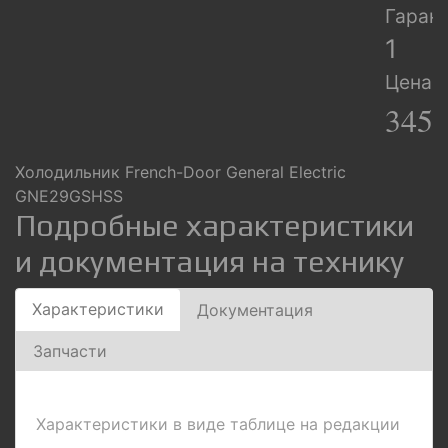
Гарант
1
Цена:
345
Холодильник French-Door General Electric
GNE29GSHSS
Подробные характеристики
и документация на технику
Характеристики
Документация
Запчасти
Характеристики в виде таблице на редакции