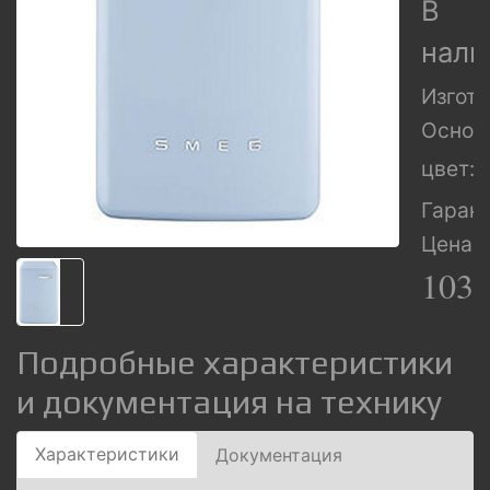
В
нали
Изгото
Основ
цвет:
Гарант
Цена:
103
Подробные характеристики
и документация на технику
Характеристики
Документация