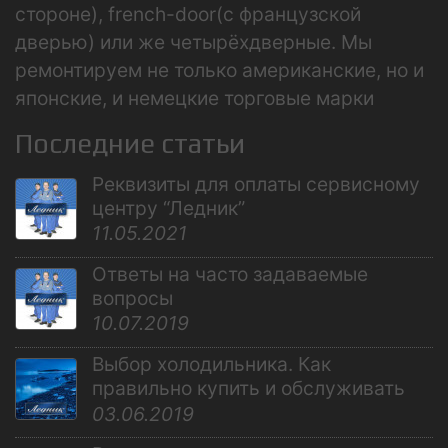
стороне), french-door(с французской
дверью) или же четырёхдверные. Мы
ремонтируем не только американские, но и
японские, и немецкие торговые марки
Последние статьи
Реквизиты для оплаты сервисному
центру “Ледник”
11.05.2021
Ответы на часто задаваемые
вопросы
10.07.2019
Выбор холодильника. Как
правильно купить и обслуживать
03.06.2019